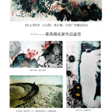
>>>——黄凤榴名家作品鉴赏