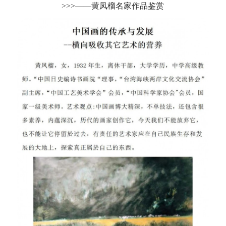
>>>——黄凤榴名家作品鉴赏