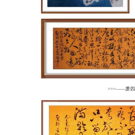
>>>——萧