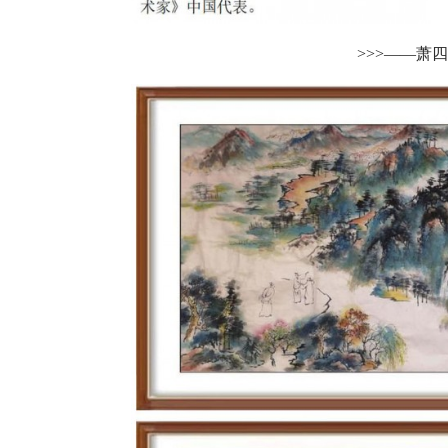
>>>——萧