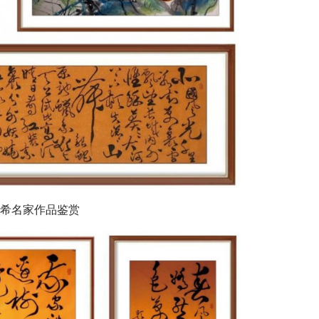
四希名家作品鉴赏