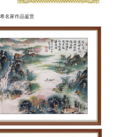
四希名家作品鉴赏