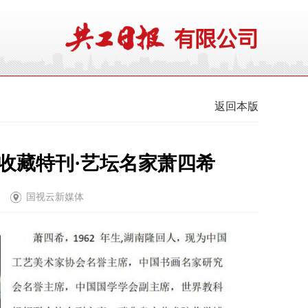
返回本版
画收藏特刊·艺坛名家萧四希
国视云新媒体